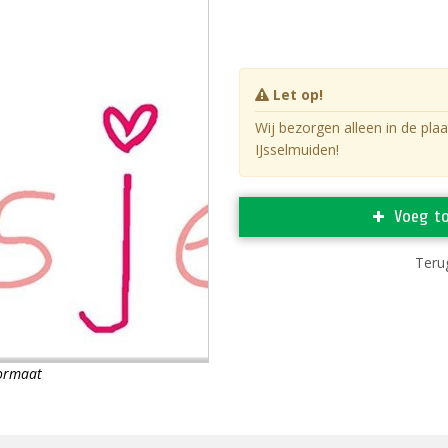
Let op!
Wij bezorgen alleen in de pla
IJsselmuiden!
Voeg t
Terug
formaat