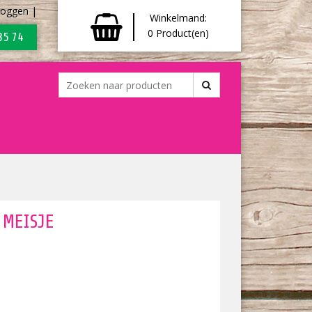
loggen
|
Winkelmand:
0
Product(en)
35 74
 MEISJE