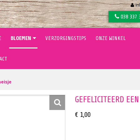
In
038 337 
E
BLOEMEN
VERZORGINGSTIPS
ONZE WINKEL
ACT
eisje
GEFELICITEERD EEN
€ 1,00