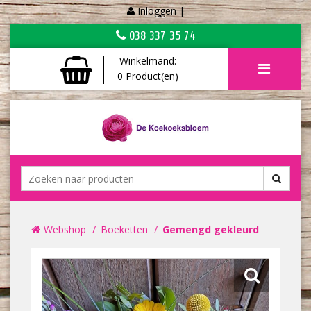
Inloggen
|
038 337 35 74
Winkelmand:
0
Product(en)
Webshop
Boeketten
Gemengd gekleurd