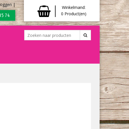
loggen
|
Winkelmand:
0
Product(en)
35 74