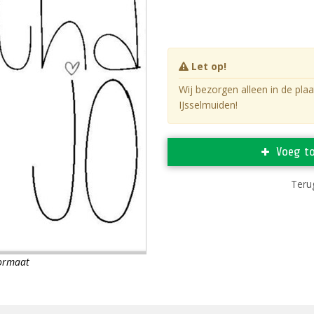
Let op!
Wij bezorgen alleen in de pla
IJsselmuiden!
Voeg t
Terug
formaat