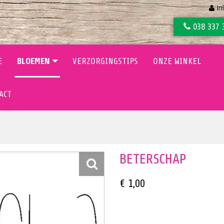
In
038 337 
E
BLOEMEN
VERZORGINGSTIPS
ONZE WINKEL
ACT
BETERSCHAP
€ 1,00