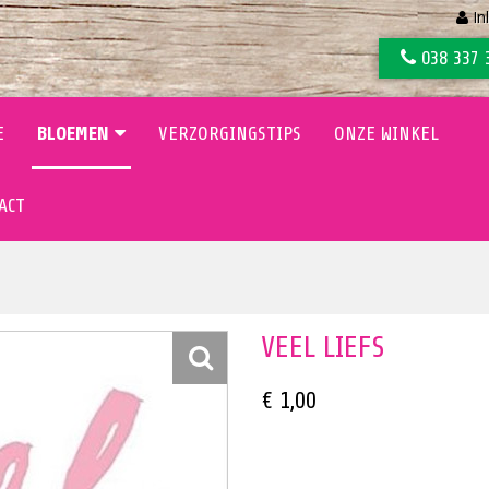
In
038 337 
E
BLOEMEN
VERZORGINGSTIPS
ONZE WINKEL
ACT
VEEL LIEFS
€ 1,00