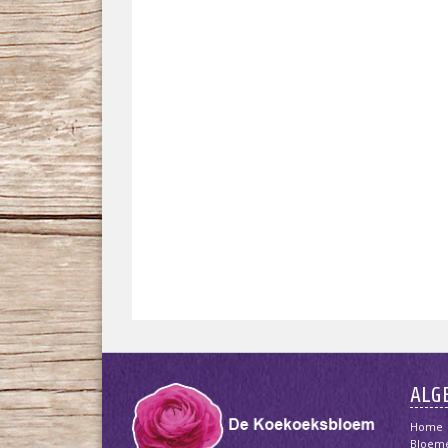
ALG
Home
Bloem