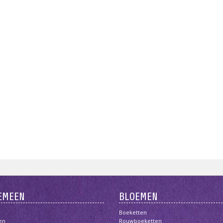
EMEEN
BLOEMEN
Boeketten
en
Rouwboeketten