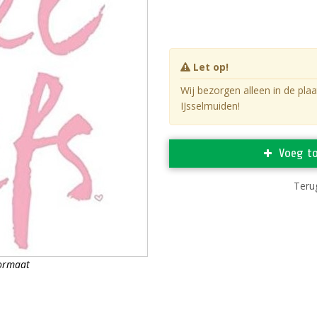
Let op!
Wij bezorgen alleen in de pla
IJsselmuiden!
Voeg t
Terug
formaat