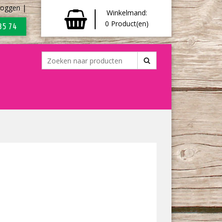
loggen
|
Winkelmand:
0
Product(en)
35 74