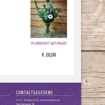
PLUKBOEKET WIT/PAARS
€ 20,00
CONTACTGEGEVENS
V.O.F. Kwekerij De koekoeksbloem
Hartogsweg 18